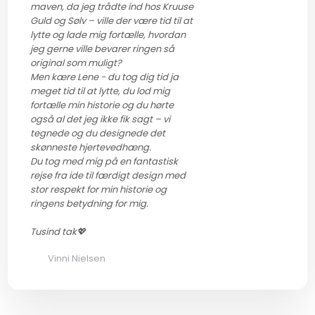
maven, da jeg trådte ind hos Kruuse
Guld og Sølv – ville der være tid til at
lytte og lade mig fortælle, hvordan
jeg gerne ville bevarer ringen så
original som muligt?
Men kære Lene - du tog dig tid ja
meget tid til at lytte, du lod mig
fortælle min historie og du hørte
også al det jeg ikke fik sagt – vi
tegnede og du designede det
skønneste hjertevedhæng.
Du tog med mig på en fantastisk
rejse fra ide til færdigt design med
stor respekt for min historie og
ringens betydning for mig.
Tusind tak💖
Vinni Nielsen