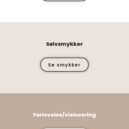
Sølvsmykker
​Se smykker
Forlovelse/vielsesring