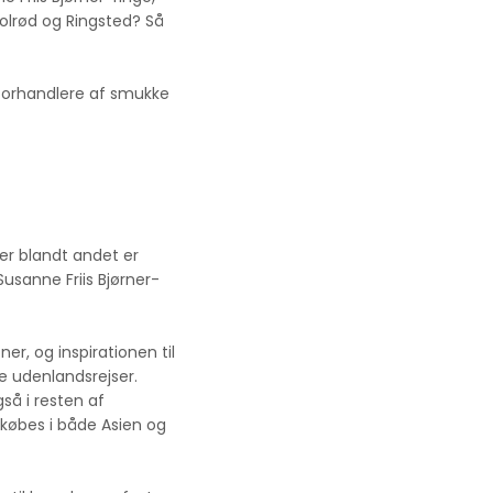
Solrød og Ringsted? Så
forhandlere af smukke
er blandt andet er
Susanne Friis Bjørner-
er, og inspirationen til
 udenlandsrejser.
å i resten af
købes i både Asien og