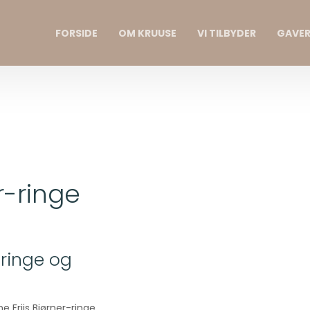
FORSIDE
OM KRUUSE
VI TILBYDER
GAVE
r-ringe
eringe og
 Friis Bjørner-ringe,