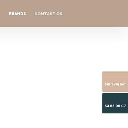
R
BRANDS
KONTAKT OS
Find vej her
53 66 06 07