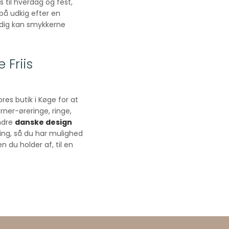
 til hverdag og fest,
på udkig efter en
idig kan smykkerne
 Friis
res butik i Køge for at
ner-øreringe, ringe,
ndre
danske design
ning, så du har mulighed
en du holder af, til en