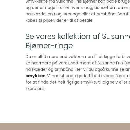
Smykkerne fra Susanne Friis Bjørner kan både bruges
og der er noget for enhver smag, uanset om du er 
halskæde, en ring, øreringe eller et armbånd. Samt
købes til priser, der er til at betale.
Se vores kollektion af Susanne
Bjørner-ringe
Du er altid mere end velkommen til at kigge forbi vo
se nærmere på vores sortiment af Susanne Friis Bjør
halskæder og armbånd. Her vil du også kunne se a
smykker
. Vi har løbende gode tilbud i vores forret
for at finde det helt rigtige smykke, til dig selv eller 
skarp pris.​